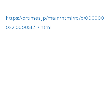
Company Info
https://prtimes.jp/main/html/rd/p/000000
022.000051217.html
Contact